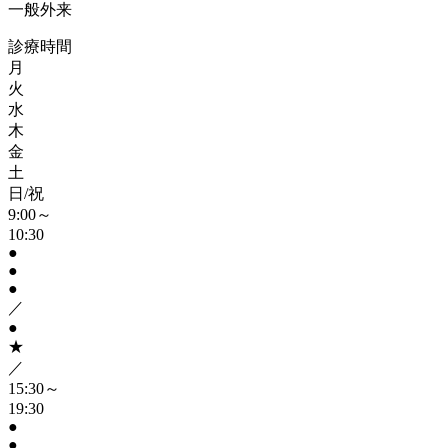
一般外来
診療時間
月
火
水
木
金
土
日/祝
9:00～
10:30
●
●
●
／
●
★
／
15:30～
19:30
●
●