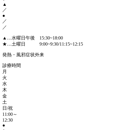
▲
／
●
／
／
▲
…水曜日午後 15:30~18:00
★
…土曜日 9:00~9:30/11:15~12:15
発熱・風邪症状外来
診療時間
月
火
水
木
金
土
日/祝
11:00～
12:30
●