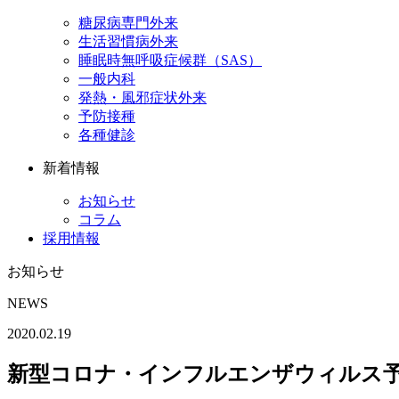
糖尿病専門外来
生活習慣病外来
睡眠時無呼吸症候群（SAS）
一般内科
発熱・風邪症状外来
予防接種
各種健診
新着情報
お知らせ
コラム
採用情報
お知らせ
NEWS
2020.02.19
新型コロナ・インフルエンザウィルス