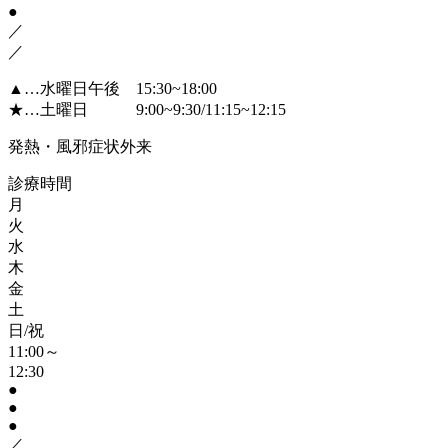
●
／
／
▲
…水曜日午後 15:30~18:00
★
…土曜日 9:00~9:30/11:15~12:15
発熱・風邪症状外来
診療時間
月
火
水
木
金
土
日/祝
11:00～
12:30
●
●
●
／