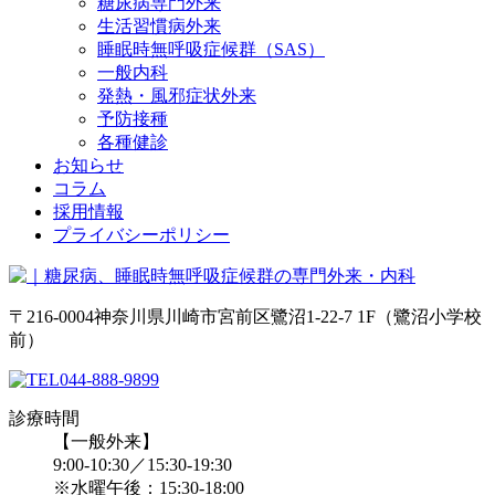
糖尿病専門外来
生活習慣病外来
睡眠時無呼吸症候群（SAS）
一般内科
発熱・風邪症状外来
予防接種
各種健診
お知らせ
コラム
採用情報
プライバシーポリシー
〒216-0004神奈川県川崎市宮前区鷺沼1-22-7 1F（鷺沼小学校
前）
044-888-9899
診療時間
【一般外来】
9:00-10:30／15:30-19:30
※水曜午後：15:30-18:00