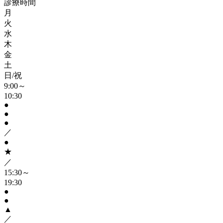
診療時間
月
火
水
木
金
土
日/祝
9:00～
10:30
●
●
●
／
●
★
／
15:30～
19:30
●
●
▲
／